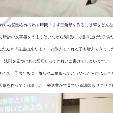
いな図形を作り出す時間！まず三角形を作るには60をどん
て時計の文字盤をうまく使いながら6角形まで書き上げた子供
んだんと「先生出来たよ！」と教えてくれる子も増えてきまし
法則を見つければ図形だってきれいに書けてしまいます。
イズ、子供たちに一角形や二角形ってどうやったら作れる？
図形を作ってくれました！発送豊かで見ている講師もワクワク