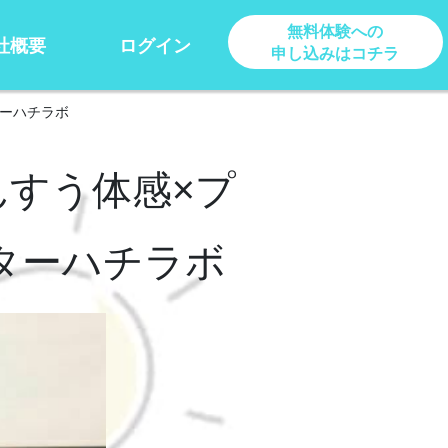
無料体験への
社概要
ログイン
申し込みはコチラ
ターハチラボ
すう体感×プ
ンターハチラボ