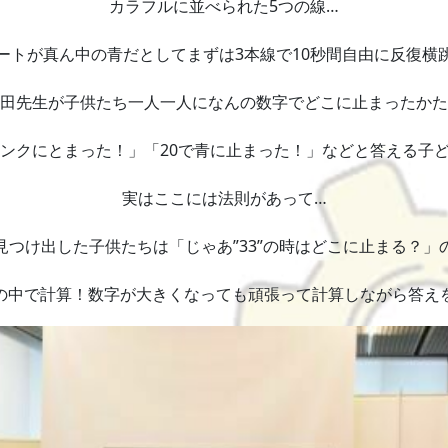
カラフルに並べられた5つの線…
ートが真ん中の青だとしてまずは3本線で10秒間自由に反復横
田先生が子供たち一人一人になんの数字でどこに止まったかた
ピンクにとまった！」「20で青に止まった！」などと答える子
実はここには法則があって…
見つけ出した子供たちは「じゃあ”33”の時はどこに止まる？」
の中で計算！数字が大きくなっても頑張って計算しながら答え